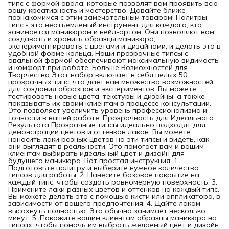
типс с формой овала, которые позволят вам проявить всю
вашу креативность и мастерство. Давайте ближе
познакомимся с этим замечательным товаром! Палитры
типс - это неотъемлемый инструмент для каждого, кто
занимается маникюром и нейл-артом. Они позволяют вам
создавать и хранить образцы маникюра,
экспериментировать с цветами и дизайнами, и делать это в
удобной форме кольца. Наши прозрачные типсы с
овальной формой обеспечивают максимальную видимость
и комфорт при работе. Больше Возможностей для
Творчества Этот набор включает в себя целых 50
прозрачных типс, что дает вам множество возможностей
для создания образцов и экспериментов. Вы можете
тестировать новые цвета, текстуры и дизайны, а также
показывать их своим клиентам в процессе консультации.
Это позволяет увеличить уровень профессионализма и
точности в вашей работе. Прозрачность для Идеального
Результата Прозрачные типсы идеально подходят для
демонстрации цветов и оттенков лаков. Вы можете
наносить лаки разных цветов на эти типсы и видеть, как
они выглядят в реальности. Это помогает вам и вашим
клиентам выбирать идеальный цвет и дизайн для
будущего маникюра. Вот простая инструкция: 1.
Подготовьте палитру и выберите нужное количество
типсов для работы. 2. Нанесите базовое покрытие на
каждый типс, чтобы создать равномерную поверхность. 3.
Примените лаки разных цветов и оттенков на каждый типс.
Вы можете делать это с помощью кисти или аппликатора, в
зависимости от вашего предпочтения. 4. Дайте лакам
высохнуть полностью. Это обычно занимает несколько
минут. 5. Покажите вашим клиентам образцы маникюра на
типсах, чтобы помочь им выбрать желаемый цвет и дизайн.