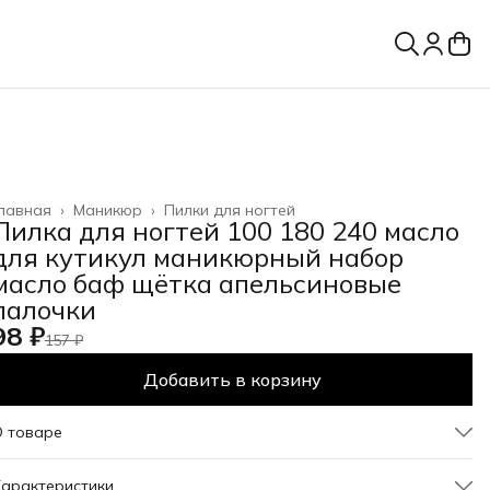
лавная
›
Маникюр
›
Пилки для ногтей
Пилка для ногтей 100 180 240 масло
для кутикул маникюрный набор
масло баф щётка апельсиновые
палочки
98 ₽
157 ₽
Добавить в корзину
О товаре
 видов наборов с пилочками. Комплектация каждого набора
арактеристики