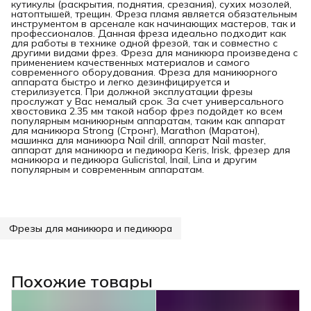
кутикулы (раскрытия, поднятия, срезания), сухих мозолей,
натоптышей, трещин. Фреза пламя является обязательным
инструментом в арсенале как начинающих мастеров, так и
профессионалов. Данная фреза идеально подходит как
для работы в технике одной фрезой, так и совместно с
другими видами фрез. Фреза для маникюра произведена с
применением качественных материалов и самого
современного оборудования. Фреза для маникюрного
аппарата быстро и легко дезинфицируется и
стерилизуется. При должной эксплуатации фрезы
прослужат у Вас немалый срок. За счет универсального
хвостовика 2.35 мм такой набор фрез подойдет ко всем
популярным маникюрным аппаратам, таким как аппарат
для маникюра Strong (Cтронг), Marathon (Маратон),
машинка для маникюра Nail drill, аппарат Nail master,
аппарат для маникюра и педикюра Keris, Irisk, фрезер для
маникюра и педикюра Gulicristal, Inail, Lina и другим
популярным и современным аппаратам.
Фрезы для маникюра и педикюра
Похожие товары