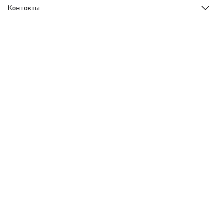
Контакты
Телефон
8 (000) 000-00-00